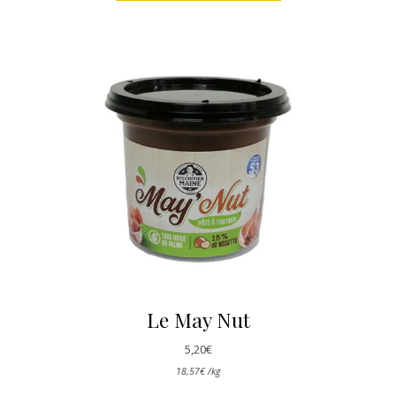
Le May Nut
5,20
€
18,57
€
/
kg