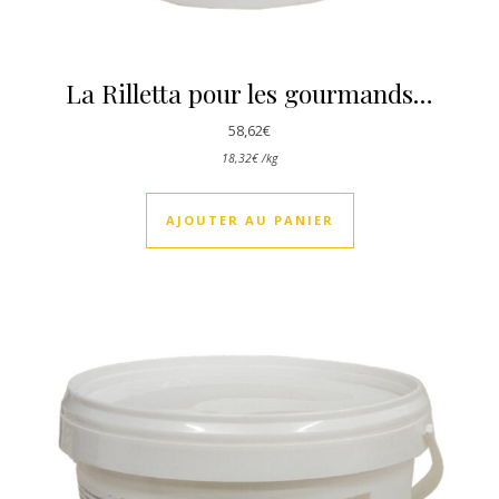
La Rilletta pour les gourmands…
58,62
€
18,32
€
/
kg
AJOUTER AU PANIER