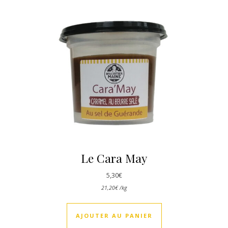
Le Cara May
5,30
€
21,20
€
/
kg
AJOUTER AU PANIER