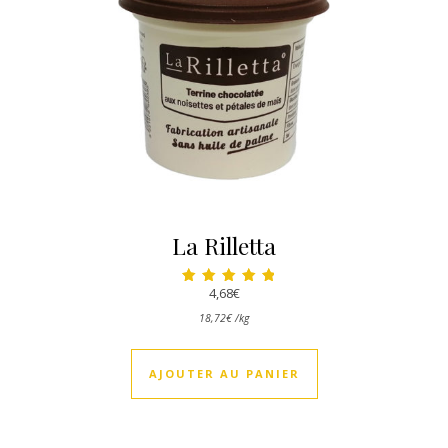
La Rilletta
4,68
€
Note
5.00
18,72
€
/
kg
sur 5
AJOUTER AU PANIER