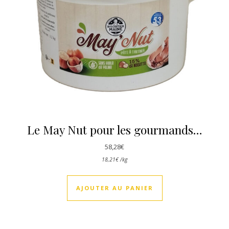
Le May Nut pour les gourmands…
58,28
€
18,21
€
/
kg
AJOUTER AU PANIER